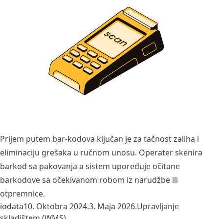
Prijem putem bar-kodova ključan je za tačnost zaliha i
eliminaciju grešaka u ručnom unosu. Operater skenira
barkod sa pakovanja a sistem upoređuje očitane
barkodove sa očekivanom robom iz narudžbe ili
otpremnice.
Posted by
Posted in
iodata
10. Oktobra 2024.
3. Maja 2026.
Upravljanje
skladištem (WMS)