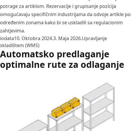
potrage za artiklom. Rezervacije i grupisanje pozicija
omogućavaju specifičnim industrijama da odvoje artikle po
određenim zonama kako bi se uskladili sa regulacionim
zahtjevima.
Posted by
Posted in
iodata
10. Oktobra 2024.
3. Maja 2026.
Upravljanje
skladištem (WMS)
Automatsko predlaganje
optimalne rute za odlaganje