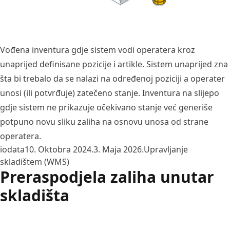
Vođena inventura gdje sistem vodi operatera kroz
unaprijed definisane pozicije i artikle. Sistem unaprijed zna
šta bi trebalo da se nalazi na određenoj poziciji a operater
unosi (ili potvrđuje) zatečeno stanje. Inventura na slijepo
gdje sistem ne prikazuje očekivano stanje već generiše
potpuno novu sliku zaliha na osnovu unosa od strane
operatera.
Posted by
Posted in
iodata
10. Oktobra 2024.
3. Maja 2026.
Upravljanje
skladištem (WMS)
Preraspodjela zaliha unutar
skladišta