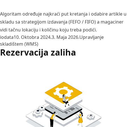
Algoritam određuje najkraći put kretanja i odabire artikle u
skladu sa strategijom izdavanja (FEFO / FIFO) a magaciner
vidi tačnu lokaciju i količinu koju treba podići.
Posted by
Posted in
iodata
10. Oktobra 2024.
3. Maja 2026.
Upravljanje
skladištem (WMS)
Rezervacija zaliha