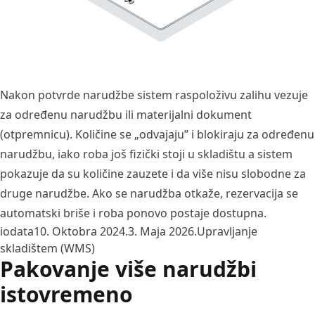
Nakon potvrde narudžbe sistem raspoloživu zalihu vezuje
za određenu narudžbu ili materijalni dokument
(otpremnicu). Količine se „odvajaju” i blokiraju za određenu
narudžbu, iako roba još fizički stoji u skladištu a sistem
pokazuje da su količine zauzete i da više nisu slobodne za
druge narudžbe. Ako se narudžba otkaže, rezervacija se
automatski briše i roba ponovo postaje dostupna.
Posted by
Posted in
iodata
10. Oktobra 2024.
3. Maja 2026.
Upravljanje
skladištem (WMS)
Pakovanje više narudžbi
istovremeno