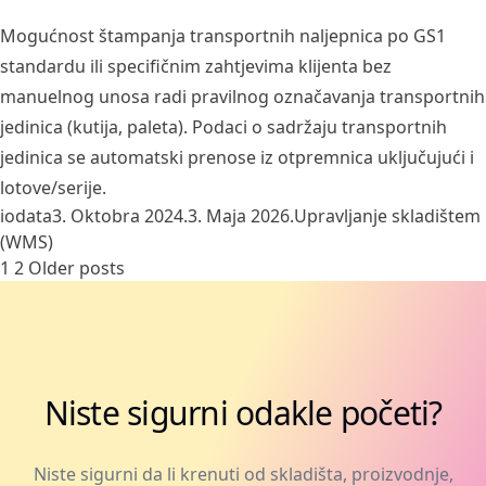
Mogućnost štampanja transportnih naljepnica po GS1
standardu ili specifičnim zahtjevima klijenta bez
manuelnog unosa radi pravilnog označavanja transportnih
jedinica (kutija, paleta). Podaci o sadržaju transportnih
jedinica se automatski prenose iz otpremnica uključujući i
lotove/serije.
Posted by
Posted in
iodata
3. Oktobra 2024.
3. Maja 2026.
Upravljanje skladištem
(WMS)
Posts
1
2
Older posts
pagination
Niste sigurni odakle početi?
Niste sigurni da li krenuti od skladišta, proizvodnje,