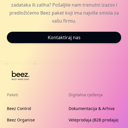
zadataka ili zaliha? Pošaljite nam trenutni izazov i
predložićemo Beez paket koji ima najviše smisla za
vašu firmu.
Kontaktiraj nas
Paketi
Digitalna rješenja
Beez Control
Dokumentacija & Arhiva
Beez Organise
Veleprodaja (B2B prodaja)