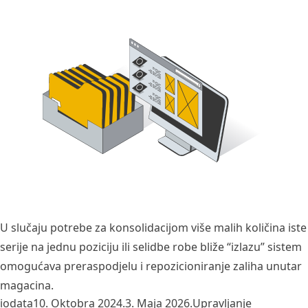
U slučaju potrebe za konsolidacijom više malih količina iste
serije na jednu poziciju ili selidbe robe bliže “izlazu” sistem
omogućava preraspodjelu i repozicioniranje zaliha unutar
magacina.
Posted by
Posted in
iodata
10. Oktobra 2024.
3. Maja 2026.
Upravljanje