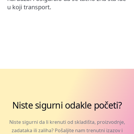
u koji transport.
Niste sigurni odakle početi?
Niste sigurni da li krenuti od skladišta, proizvodnje,
zadataka ili zaliha? Pošaljite nam trenutni izazov i