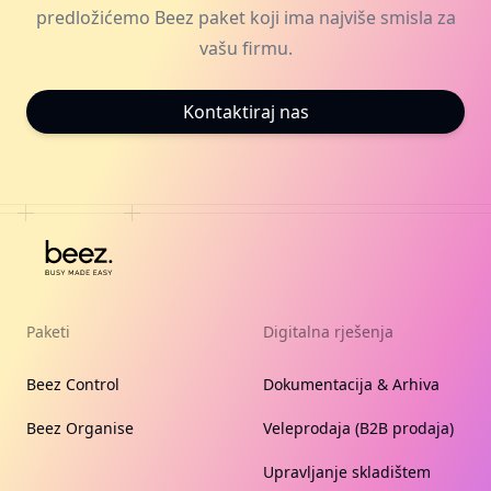
predložićemo Beez paket koji ima najviše smisla za
vašu firmu.
Kontaktiraj nas
Paketi
Digitalna rješenja
Beez Control
Dokumentacija & Arhiva
Beez Organise
Veleprodaja (B2B prodaja)
Upravljanje skladištem