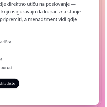
cije direktno utiču na poslovanje —
koji osiguravaju da kupac zna stanje
 pripremiti, a menadžment vidi gdje
ladišta
ha
sporuci
skladište