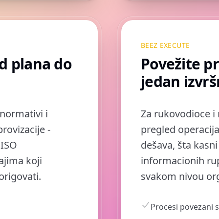
BEEZ EXECUTE
d plana do
Povežite p
jedan izvrš
normativi i
Za rukovodioce i
rovizacije -
pregled operacija
i ISO
dešava, šta kasni
ajima koji
informacionih ru
origovati.
svakom nivou org
Procesi povezani 