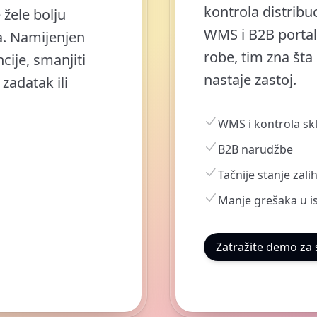
kontrola distribu
 žele bolju
WMS i B2B portal 
a. Namijenjen
robe, tim zna šta
cije, smanjiti
nastaje zastoj.
zadatak ili
WMS i kontrola sk
B2B narudžbe
Tačnije stanje zali
Manje grešaka u i
Zatražite demo za 