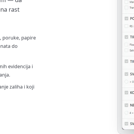
 na rast
l, poruke, papire
nata do
nih evidencija i
anja.
nje zaliha i koji