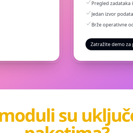
Pregled zadataka i
Jedan izvor podat
Brže operativne o
Zatražite demo za
 moduli su uključ
paketima?