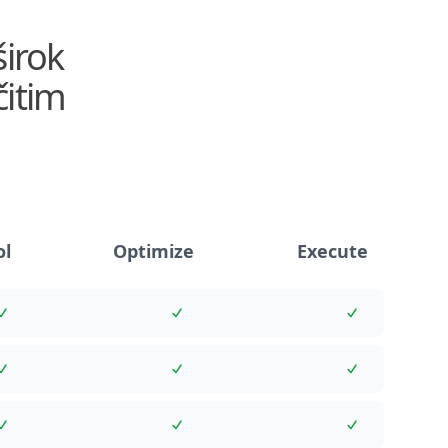
širok
čitim
ol
Optimize
Execute