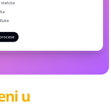
 statusa
aka
dluke
 procese
eni u