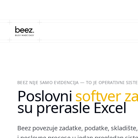
BEEZ NIJE SAMO EVIDENCIJA — TO JE OPERATIVNI SIS
Poslovni
softver z
su prerasle Excel
Beez povezuje zadatke, podatke, skladište
i poslovne procese u jedan pregledan sis