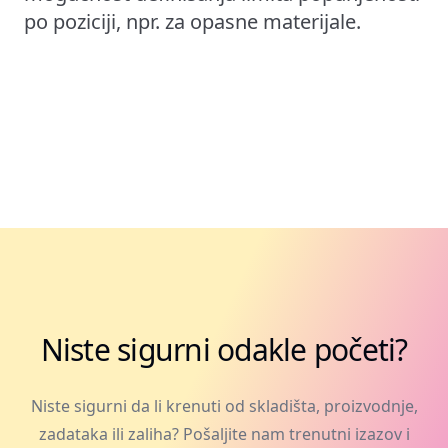
po poziciji, npr. za opasne materijale.
Niste sigurni odakle početi?
Niste sigurni da li krenuti od skladišta, proizvodnje,
zadataka ili zaliha? Pošaljite nam trenutni izazov i