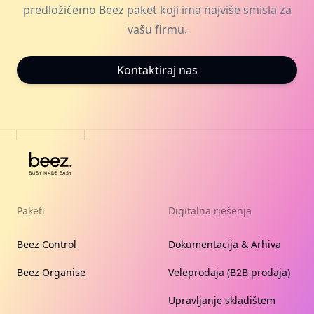
predložićemo Beez paket koji ima najviše smisla za
vašu firmu.
Kontaktiraj nas
Paketi
Digitalna rješenja
Beez Control
Dokumentacija & Arhiva
Beez Organise
Veleprodaja (B2B prodaja)
Upravljanje skladištem