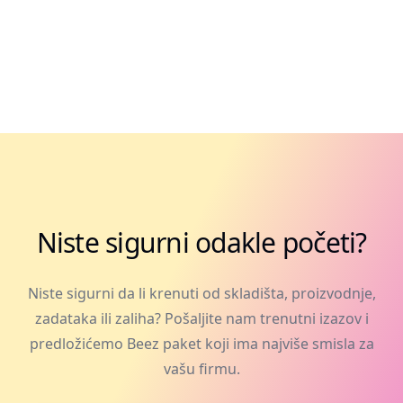
Niste sigurni odakle početi?
Niste sigurni da li krenuti od skladišta, proizvodnje,
zadataka ili zaliha? Pošaljite nam trenutni izazov i
predložićemo Beez paket koji ima najviše smisla za
vašu firmu.