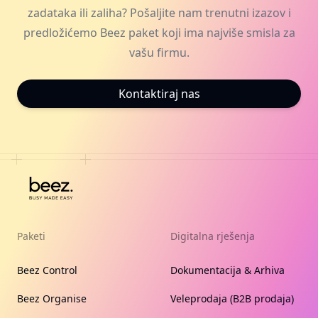
zadataka ili zaliha? Pošaljite nam trenutni izazov i
predložićemo Beez paket koji ima najviše smisla za
vašu firmu.
Kontaktiraj nas
Paketi
Digitalna rješenja
Beez Control
Dokumentacija & Arhiva
Beez Organise
Veleprodaja (B2B prodaja)