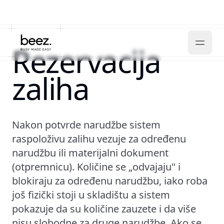
Rezervacija
zaliha
Nakon potvrde narudžbe sistem
raspoloživu zalihu vezuje za određenu
narudžbu ili materijalni dokument
(otpremnicu). Količine se „odvajaju" i
blokiraju za određenu narudžbu, iako roba
još fizički stoji u skladištu a sistem
pokazuje da su količine zauzete i da više
nisu slobodne za druge narudžbe. Ako se