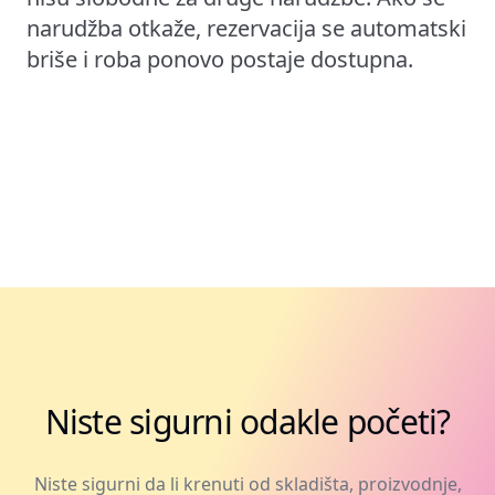
narudžba otkaže, rezervacija se automatski
briše i roba ponovo postaje dostupna.
Niste sigurni odakle početi?
Niste sigurni da li krenuti od skladišta, proizvodnje,