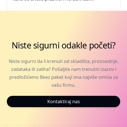
Niste sigurni odakle početi?
Niste sigurni da li krenuti od skladišta, proizvodnje,
zadataka ili zaliha? Pošaljite nam trenutni izazov i
predložićemo Beez paket koji ima najviše smisla za
vašu firmu.
Kontaktiraj nas