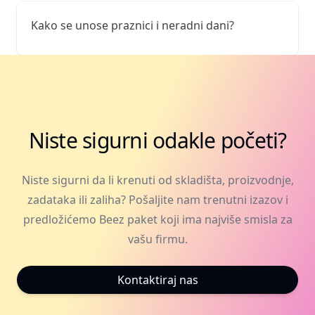
Kako se unose praznici i neradni dani?
Niste sigurni odakle početi?
Niste sigurni da li krenuti od skladišta, proizvodnje,
zadataka ili zaliha? Pošaljite nam trenutni izazov i
predložićemo Beez paket koji ima najviše smisla za
vašu firmu.
Kontaktiraj nas