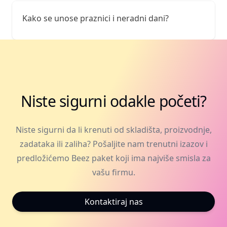
Kako se unose praznici i neradni dani?
Niste sigurni odakle početi?
Niste sigurni da li krenuti od skladišta, proizvodnje,
zadataka ili zaliha? Pošaljite nam trenutni izazov i
predložićemo Beez paket koji ima najviše smisla za
vašu firmu.
Kontaktiraj nas