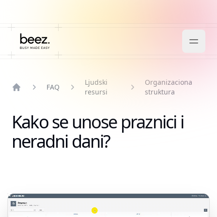
Ljudski
Organizaciona
FAQ
resursi
struktura
Home
Kako se unose praznici i
neradni dani?