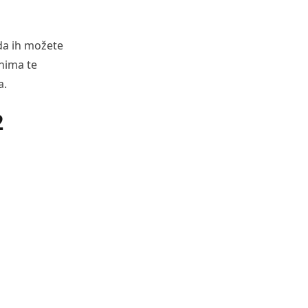
 da ih možete
unima te
a.
2