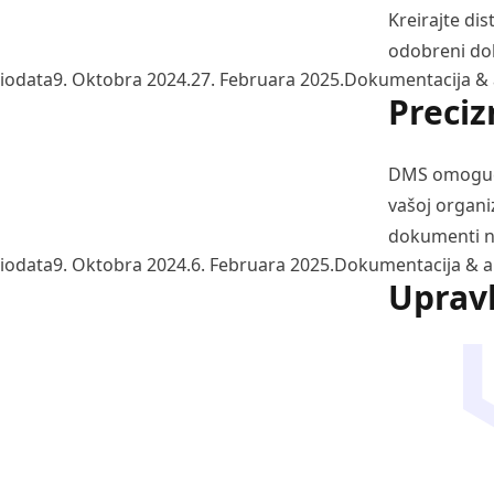
Kreirajte dis
odobreni dok
Posted by
Posted in
iodata
9. Oktobra 2024.
27. Februara 2025.
Dokumentacija & 
Preciz
DMS omogućav
vašoj organiz
dokumenti n
Posted by
Posted in
iodata
9. Oktobra 2024.
6. Februara 2025.
Dokumentacija & a
Uprav