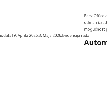
Beez Office 
odmah izradi
mogućnost p
Posted by
Posted in
iodata
19. Aprila 2026.
3. Maja 2026.
Evidencija rada
Autom