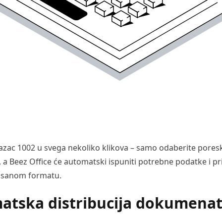
azac 1002 u svega nekoliko klikova – samo odaberite poresk
, a Beez Office će automatski ispuniti potrebne podatke i pr
pisanom formatu.
atska distribucija dokumena