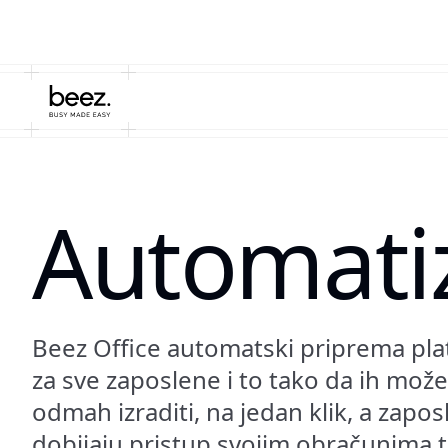
Automatiz
Beez Office automatski priprema plat
za sve zaposlene i to tako da ih mož
odmah izraditi, na jedan klik, a zapos
dobijaju pristup svojim obračunima 