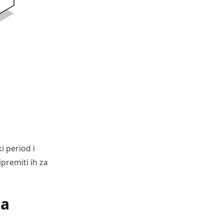
i period i
ipremiti ih za
ta