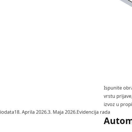
Ispunite obr
vrstu prijave
izvoz u pro
Posted by
Posted in
iodata
18. Aprila 2026.
3. Maja 2026.
Evidencija rada
Autom