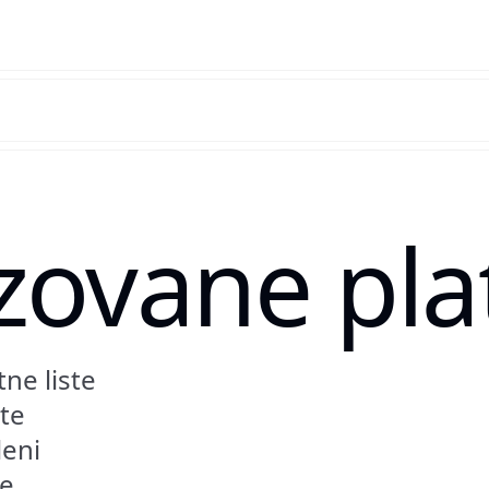
ovane plat
ne liste
ete
leni
te