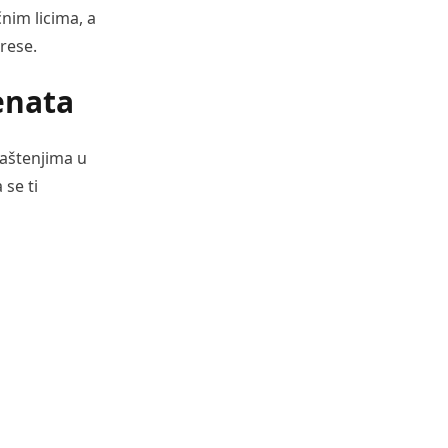
čnim licima, a
rese.
enata
laštenjima u
 se ti