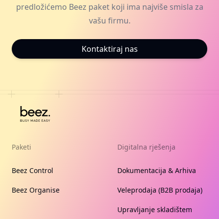
predložićemo Beez paket koji ima najviše smisla za
vašu firmu.
Kontaktiraj nas
Paketi
Digitalna rješenja
Beez Control
Dokumentacija & Arhiva
Beez Organise
Veleprodaja (B2B prodaja)
Upravljanje skladištem