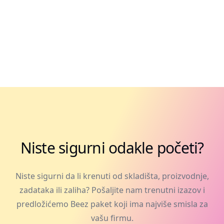
Niste sigurni odakle početi?
Niste sigurni da li krenuti od skladišta, proizvodnje,
zadataka ili zaliha? Pošaljite nam trenutni izazov i
predložićemo Beez paket koji ima najviše smisla za
vašu firmu.