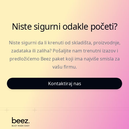
Niste sigurni odakle početi?
Niste sigurni da li krenuti od skladišta, proizvodnje,
zadataka ili zaliha? Pošaljite nam trenutni izazov i
predložićemo Beez paket koji ima najviše smisla za
vašu firmu.
Kontaktiraj nas