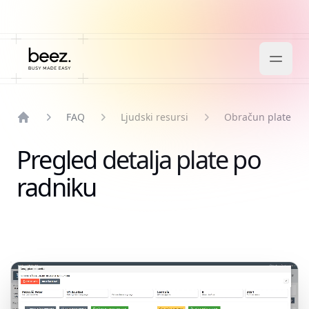
FAQ
Ljudski resursi
Obračun plate
Home
Pregled detalja plate po
radniku