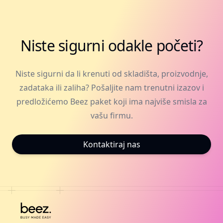
Niste sigurni odakle početi?
Niste sigurni da li krenuti od skladišta, proizvodnje,
zadataka ili zaliha? Pošaljite nam trenutni izazov i
predložićemo Beez paket koji ima najviše smisla za
vašu firmu.
Kontaktiraj nas