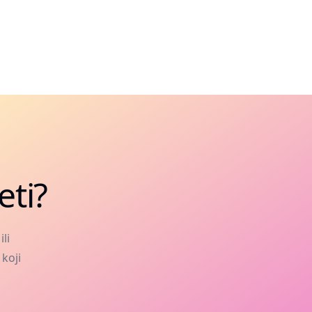
eti?
li
 koji