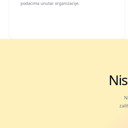
podacima unutar organizacije.
Nis
N
zali