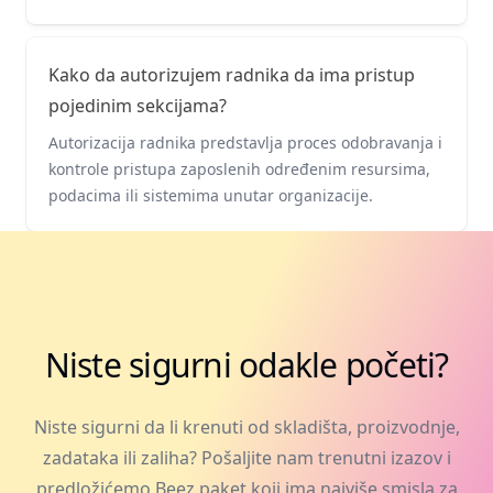
Kako da autorizujem radnika da ima pristup
pojedinim sekcijama?
Autorizacija radnika predstavlja proces odobravanja i
kontrole pristupa zaposlenih određenim resursima,
podacima ili sistemima unutar organizacije.
Niste sigurni odakle početi?
Niste sigurni da li krenuti od skladišta, proizvodnje,
zadataka ili zaliha? Pošaljite nam trenutni izazov i
predložićemo Beez paket koji ima najviše smisla za