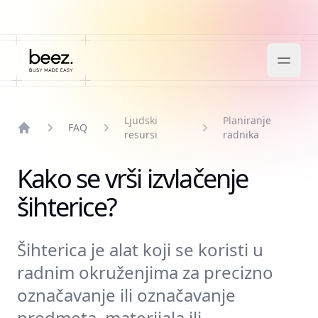
Ljudski
Planiranje
FAQ
resursi
radnika
Home
Kako se vrši izvlačenje
šihterice?
Šihterica je alat koji se koristi u
radnim okruženjima za precizno
označavanje ili označavanje
predmeta, materijala ili