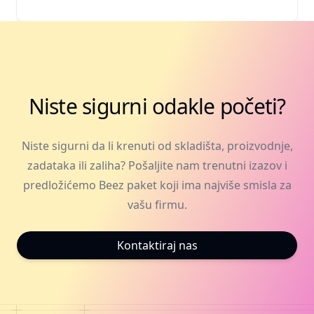
Niste sigurni odakle početi?
Niste sigurni da li krenuti od skladišta, proizvodnje,
zadataka ili zaliha? Pošaljite nam trenutni izazov i
predložićemo Beez paket koji ima najviše smisla za
vašu firmu.
Kontaktiraj nas