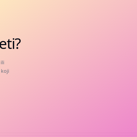
eti?
li
 koji