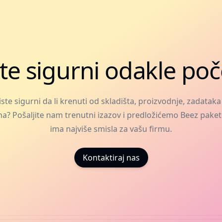
te sigurni odakle poč
iste sigurni da li krenuti od skladišta, proizvodnje, zadataka i
ha? Pošaljite nam trenutni izazov i predložićemo Beez paket
ima najviše smisla za vašu firmu.
Kontaktiraj nas