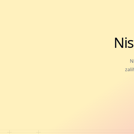
Nis
N
zali