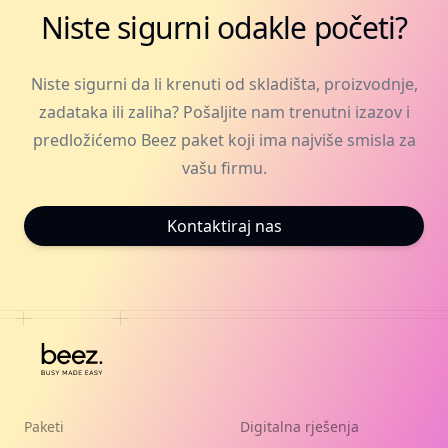
Niste sigurni odakle početi?
Niste sigurni da li krenuti od skladišta, proizvodnje,
zadataka ili zaliha? Pošaljite nam trenutni izazov i
predložićemo Beez paket koji ima najviše smisla za
vašu firmu.
Kontaktiraj nas
Paketi
Digitalna rješenja