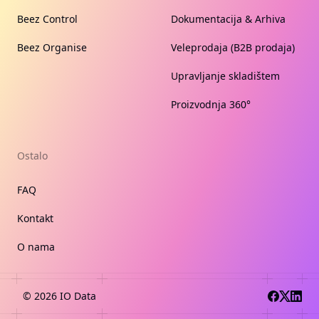
Beez Control
Dokumentacija & Arhiva
Beez Organise
Veleprodaja (B2B prodaja)
Upravljanje skladištem
Proizvodnja 360°
Ostalo
FAQ
Kontakt
O nama
©
2026
IO Data