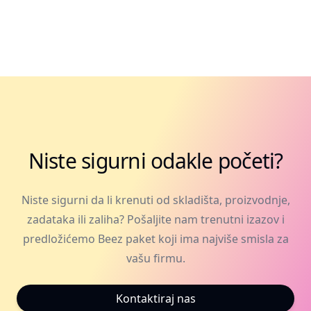
Niste sigurni odakle početi?
Niste sigurni da li krenuti od skladišta, proizvodnje,
zadataka ili zaliha? Pošaljite nam trenutni izazov i
predložićemo Beez paket koji ima najviše smisla za
vašu firmu.
Kontaktiraj nas