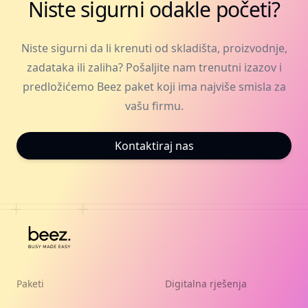
Niste sigurni odakle početi?
Niste sigurni da li krenuti od skladišta, proizvodnje,
zadataka ili zaliha? Pošaljite nam trenutni izazov i
predložićemo Beez paket koji ima najviše smisla za
vašu firmu.
Kontaktiraj nas
Paketi
Digitalna rješenja