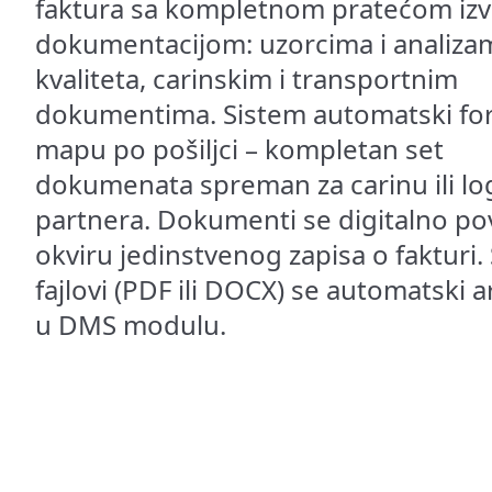
faktura sa kompletnom pratećom i
dokumentacijom: uzorcima i analiza
kvaliteta, carinskim i transportnim
dokumentima. Sistem automatski fo
mapu po pošiljci – kompletan set
dokumenata spreman za carinu ili lo
partnera. Dokumenti se digitalno po
okviru jedinstvenog zapisa o fakturi. 
fajlovi (PDF ili DOCX) se automatski a
u DMS modulu.