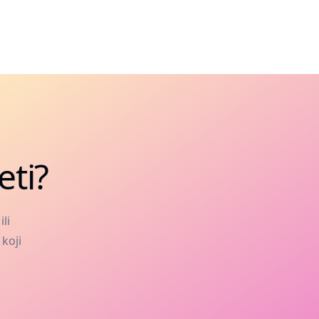
eti?
li
 koji