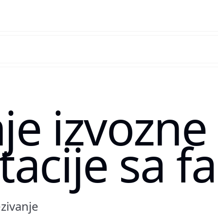
je izvozne
acije sa f
zivanje