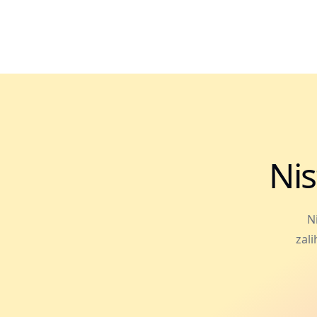
Nis
N
zali