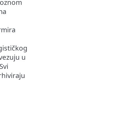
zvoznom
ma
rmira
gističkog
vezuju u
Svi
rhiviraju