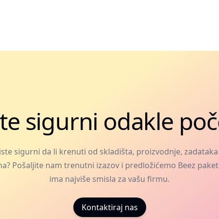
te sigurni odakle poč
iste sigurni da li krenuti od skladišta, proizvodnje, zadataka i
ha? Pošaljite nam trenutni izazov i predložićemo Beez paket
ima najviše smisla za vašu firmu.
Kontaktiraj nas