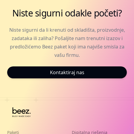
Niste sigurni odakle početi?
Niste sigurni da li krenuti od skladišta, proizvodnje,
zadataka ili zaliha? Pošaljite nam trenutni izazov i
predložićemo Beez paket koji ima najviše smisla za
vašu firmu.
Kontaktiraj nas
Paketi
Digitalna rješenja