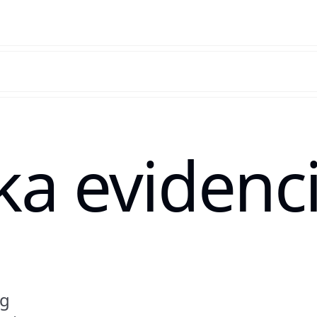
ka evidenc
og