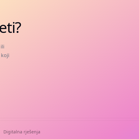
eti?
li
 koji
Digitalna rješenja