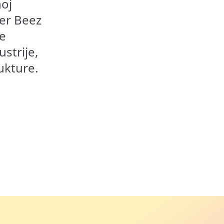
noj
jer Beez
je
strije,
ukture.