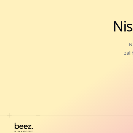
Nis
N
zali