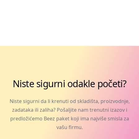
Niste sigurni odakle početi?
Niste sigurni da li krenuti od skladišta, proizvodnje,
zadataka ili zaliha? Pošaljite nam trenutni izazov i
predložićemo Beez paket koji ima najviše smisla za
vašu firmu.